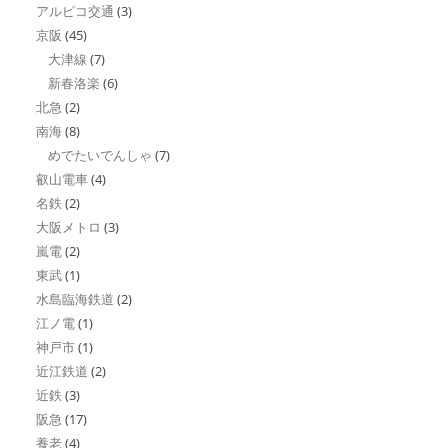
アルピコ交通
(3)
京阪
(45)
大津線
(7)
新春洛楽
(6)
北急
(2)
南海
(8)
めでたいでんしゃ
(7)
叡山電車
(4)
名鉄
(2)
大阪メトロ
(3)
嵐電
(2)
東武
(1)
水島臨海鉄道
(2)
江ノ電
(1)
神戸市
(1)
近江鉄道
(2)
近鉄
(3)
阪急
(17)
養老
(4)