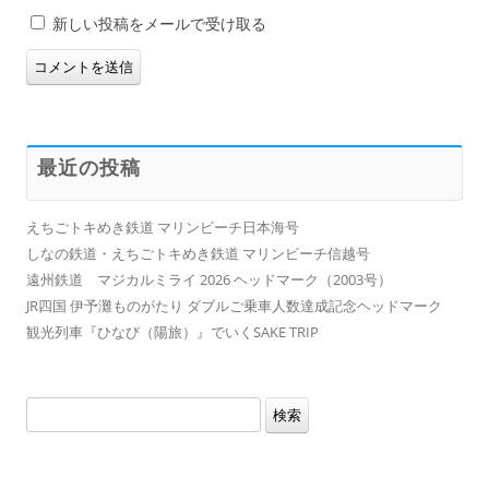
新しい投稿をメールで受け取る
最近の投稿
えちごトキめき鉄道 マリンビーチ日本海号
しなの鉄道・えちごトキめき鉄道 マリンビーチ信越号
遠州鉄道 マジカルミライ 2026 ヘッドマーク（2003号）
JR四国 伊予灘ものがたり ダブルご乗車人数達成記念ヘッドマーク
観光列車『ひなび（陽旅）』でいくSAKE TRIP
検
索: