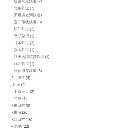
信楽高原鉄道
(2)
北条鉄道
(2)
天竜浜名湖鉄道
(3)
愛知環状鉄道
(3)
明知鉄道
(2)
智頭急行
(1)
甘木鉄道
(2)
真岡鉄道
(1)
秋田内陸縦貫鉄道
(1)
錦川鉄道
(1)
阿佐海岸鉄道
(3)
JR北海道
(4)
jr四国
(9)
トロッコ
(2)
特急
(1)
JR東日本
(5)
JR東海
(26)
JR西日本
(16)
その他
(22)