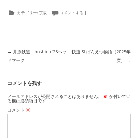
カテゴリー:
京阪
|
コメントする
|
投稿ナビゲーション
←
井原鉄道 hoshioto’25ヘッ
快速 SLばんえつ物語（2025年
ドマーク
度）
→
コメントを残す
メールアドレスが公開されることはありません。
※
が付いてい
る欄は必須項目です
コメント
※