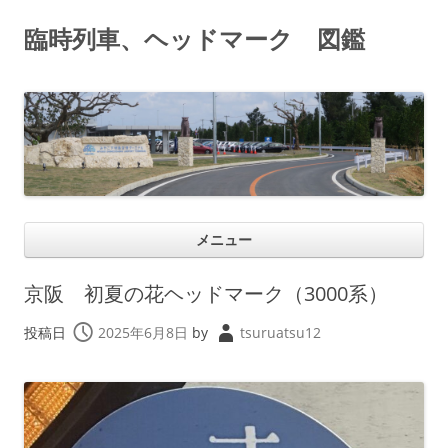
臨時列車、ヘッドマーク 図鑑
コ
メニュー
ン
テ
ン
ツ
京阪 初夏の花ヘッドマーク（3000系）
へ
ス
キ
投稿日
2025年6月8日
by
tsuruatsu12
ッ
プ