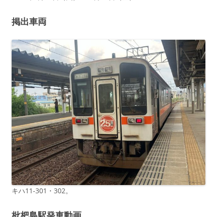
掲出車両
キハ11-301・302。
枇杷島駅発車動画