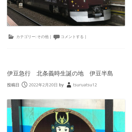
カテゴリー:
その他
|
コメントする
|
伊豆急行 北条義時生誕の地 伊豆半島
投稿日
2022年2月20日
by
tsuruatsu12