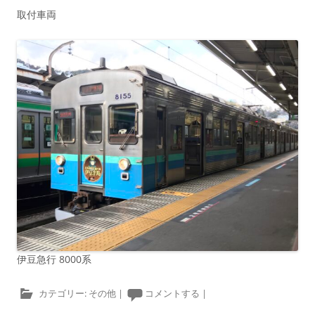
取付車両
伊豆急行 8000系
カテゴリー:
その他
|
コメントする
|