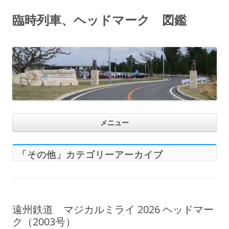
臨時列車、ヘッドマーク 図鑑
コ
メニュー
ン
テ
ン
ツ
へ
「
その他
」カテゴリーアーカイブ
ス
キ
ッ
プ
遠州鉄道 マジカルミライ 2026 ヘッドマー
ク（2003号）