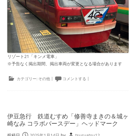
リゾート21「キンメ電車」
※予告なく掲出期間、掲出車両が変更となる場合があります
カテゴリー:
その他
|
コメントする
|
伊豆急行 鉄道むすめ「修善寺まきの＆城ヶ
崎なみ コラボバースデー」ヘッドマーク
投稿日
2025年1月14日
by
tsuruatsu12