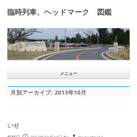
臨時列車、ヘッドマーク 図鑑
コ
メニュー
ン
テ
ン
ツ
へ
月別アーカイブ:
2013年10月
ス
キ
ッ
プ
いせ