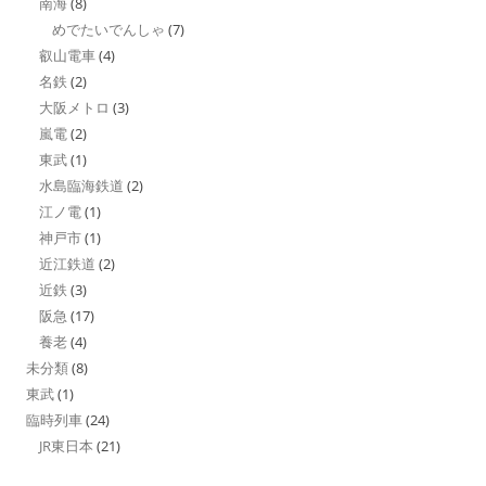
南海
(8)
めでたいでんしゃ
(7)
叡山電車
(4)
名鉄
(2)
大阪メトロ
(3)
嵐電
(2)
東武
(1)
水島臨海鉄道
(2)
江ノ電
(1)
神戸市
(1)
近江鉄道
(2)
近鉄
(3)
阪急
(17)
養老
(4)
未分類
(8)
東武
(1)
臨時列車
(24)
JR東日本
(21)