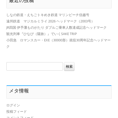
最近の投稿
しなの鉄道・えちごトキめき鉄道 マリンビーチ信越号
遠州鉄道 マジカルミライ 2026 ヘッドマーク（2003号）
JR四国 伊予灘ものがたり ダブルご乗車人数達成記念ヘッドマーク
観光列車『ひなび（陽旅）』でいくSAKE TRIP
小田急 ロマンスカー・EXE（30000形）就役30周年記念ヘッドマー
ク
検
索:
メタ情報
ログイン
投稿フィード
コメントフィード