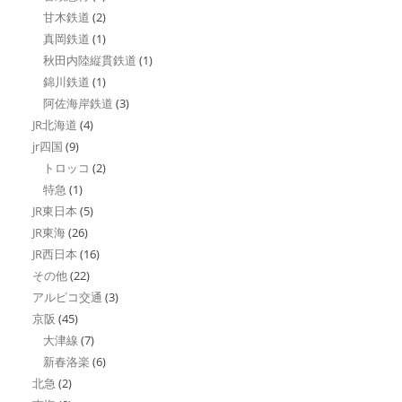
甘木鉄道
(2)
真岡鉄道
(1)
秋田内陸縦貫鉄道
(1)
錦川鉄道
(1)
阿佐海岸鉄道
(3)
JR北海道
(4)
jr四国
(9)
トロッコ
(2)
特急
(1)
JR東日本
(5)
JR東海
(26)
JR西日本
(16)
その他
(22)
アルピコ交通
(3)
京阪
(45)
大津線
(7)
新春洛楽
(6)
北急
(2)