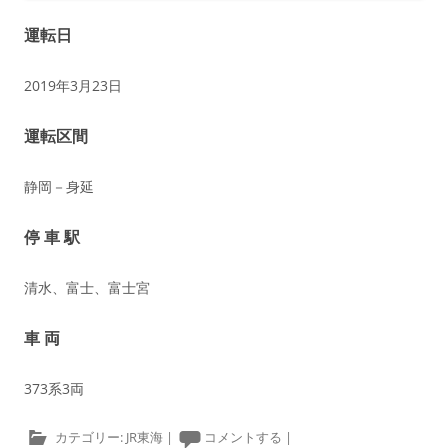
運転日
2019年3月23日
運転区間
静岡－身延
停 車 駅
清水、富士、富士宮
車 両
373系3両
カテゴリー:
JR東海
|
コメントする
|