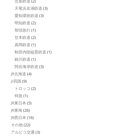
北条鉄道
(2)
天竜浜名湖鉄道
(3)
愛知環状鉄道
(3)
明知鉄道
(2)
智頭急行
(1)
甘木鉄道
(2)
真岡鉄道
(1)
秋田内陸縦貫鉄道
(1)
錦川鉄道
(1)
阿佐海岸鉄道
(3)
JR北海道
(4)
jr四国
(9)
トロッコ
(2)
特急
(1)
JR東日本
(5)
JR東海
(26)
JR西日本
(16)
その他
(22)
アルピコ交通
(3)