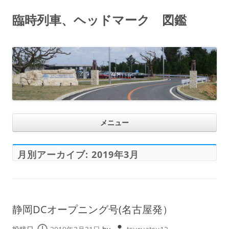
臨時列車、ヘッドマーク 図鑑
コ
メニュー
ン
テ
ン
ツ
へ
月別アーカイブ:
2019年3月
ス
キ
ッ
プ
静岡DCオープニング号(名古屋発）