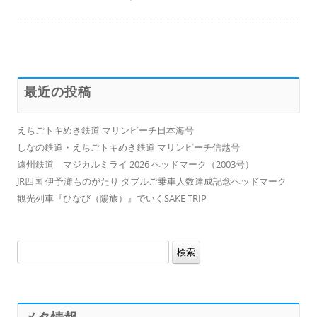
最近の投稿
えちごトキめき鉄道 マリンビーチ日本海号
しなの鉄道・えちごトキめき鉄道 マリンビーチ信越号
遠州鉄道 マジカルミライ 2026 ヘッドマーク（2003号）
JR四国 伊予灘ものがたり ダブルご乗車人数達成記念ヘッドマーク
観光列車『ひなび（陽旅）』でいくSAKE TRIP
検
索:
メタ情報