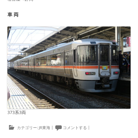
車 両
373系3両
カテゴリー:
JR東海
|
コメントする
|