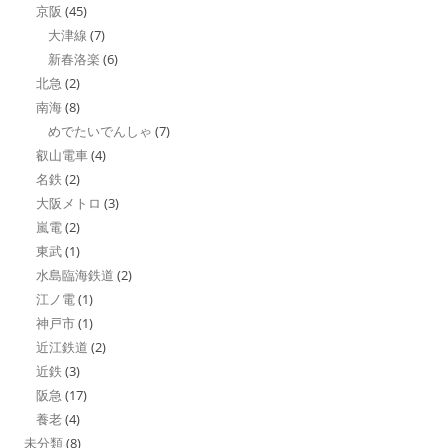
京阪
(45)
大津線
(7)
新春洛楽
(6)
北急
(2)
南海
(8)
めでたいでんしゃ
(7)
叡山電車
(4)
名鉄
(2)
大阪メトロ
(3)
嵐電
(2)
東武
(1)
水島臨海鉄道
(2)
江ノ電
(1)
神戸市
(1)
近江鉄道
(2)
近鉄
(3)
阪急
(17)
養老
(4)
未分類
(8)