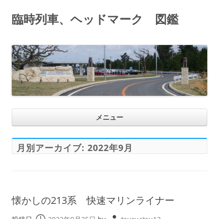
臨時列車、ヘッドマーク 図鑑
コ
メニュー
ン
テ
ン
ツ
へ
月別アーカイブ:
2022年9月
ス
キ
ッ
プ
懐かしの213系 快速マリンライナー