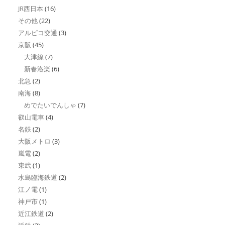
JR西日本
(16)
その他
(22)
アルピコ交通
(3)
京阪
(45)
大津線
(7)
新春洛楽
(6)
北急
(2)
南海
(8)
めでたいでんしゃ
(7)
叡山電車
(4)
名鉄
(2)
大阪メトロ
(3)
嵐電
(2)
東武
(1)
水島臨海鉄道
(2)
江ノ電
(1)
神戸市
(1)
近江鉄道
(2)