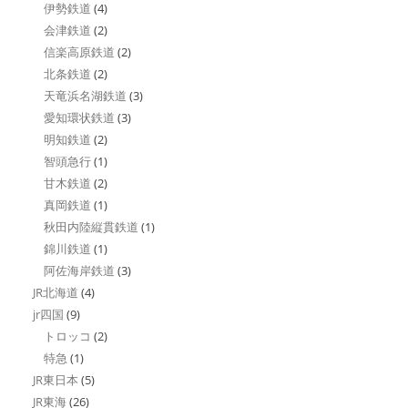
伊勢鉄道
(4)
会津鉄道
(2)
信楽高原鉄道
(2)
北条鉄道
(2)
天竜浜名湖鉄道
(3)
愛知環状鉄道
(3)
明知鉄道
(2)
智頭急行
(1)
甘木鉄道
(2)
真岡鉄道
(1)
秋田内陸縦貫鉄道
(1)
錦川鉄道
(1)
阿佐海岸鉄道
(3)
JR北海道
(4)
jr四国
(9)
トロッコ
(2)
特急
(1)
JR東日本
(5)
JR東海
(26)