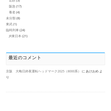
近鉄
(3)
阪急
(17)
養老
(4)
未分類
(8)
東武
(1)
臨時列車
(24)
JR東日本
(21)
最近のコメント
京阪 大晦日終夜運転ヘッドマーク2025（8000系）
に
あけおめ
よ
り