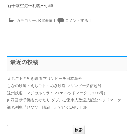
新千歳空港〜札幌〜小樽
カテゴリー:
JR北海道
|
コメントする
|
最近の投稿
えちごトキめき鉄道 マリンビーチ日本海号
しなの鉄道・えちごトキめき鉄道 マリンビーチ信越号
遠州鉄道 マジカルミライ 2026 ヘッドマーク（2003号）
JR四国 伊予灘ものがたり ダブルご乗車人数達成記念ヘッドマーク
観光列車『ひなび（陽旅）』でいくSAKE TRIP
検