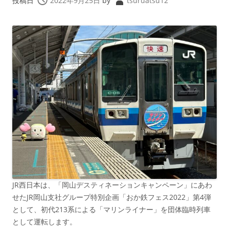
投稿日
2022年9月25日
by
tsuruatsu12
JR西日本は、「岡山デスティネーションキャンペーン」にあわ
せたJR岡山支社グループ特別企画「おか鉄フェス2022」第4弾
として、初代213系による「マリンライナー」を団体臨時列車
として運転します。